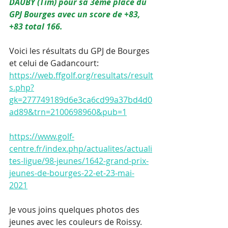
DAUBY (Tim) pour sa 3ème place du 
GPJ Bourges avec un score de +83, 
+83 total 166.
Voici les résultats du GPJ de Bourges 
et celui de Gadancourt: 
https://web.ffgolf.org/resultats/result
s.php?
gk=277749189d6e3ca6cd99a37bd4d0
ad89&trn=2100698960&pub=1
https://www.golf-
centre.fr/index.php/actualites/actuali
tes-ligue/98-jeunes/1642-grand-prix-
jeunes-de-bourges-22-et-23-mai-
2021
Je vous joins quelques photos des 
jeunes avec les couleurs de Roissy.