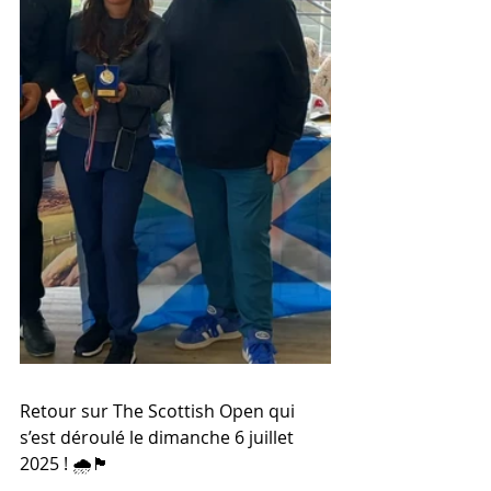
Retour sur The Scottish Open qui 
s’est déroulé le dimanche 6 juillet 
2025 ! 🌧️🏴󠁧󠁢󠁳󠁣󠁴󠁿