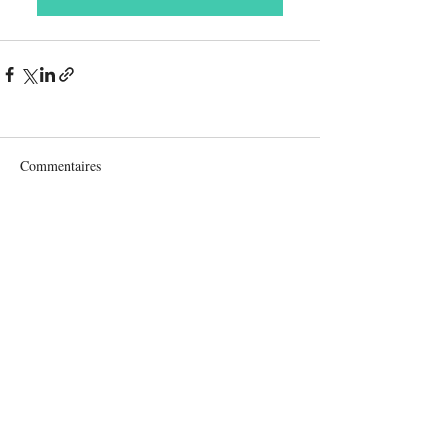
Commentaires
Rédigez un commentaire...
CONTACT
E-Mail :
contact@asgir.fr
Adresse : Fonds de Changy
95700 ROISSY-EN-FRANCE