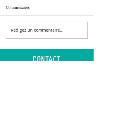
Commentaires
Rédigez un commentaire...
CONTACT
E-Mail :
contact@asgir.fr
Adresse : Fonds de Changy
95700 ROISSY-EN-FRANCE
Mentions légales
-
RGPD