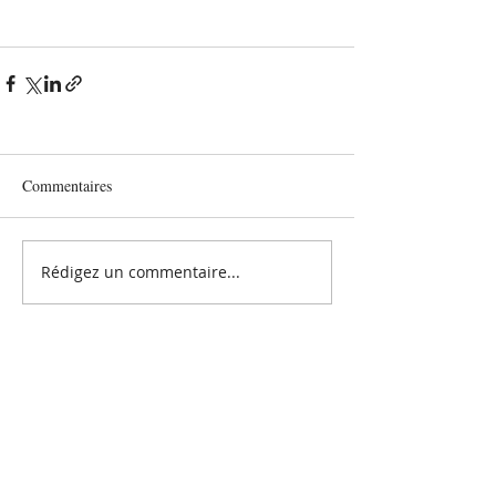
Commentaires
Rédigez un commentaire...
CONTACT
E-Mail :
contact@asgir.fr
Adresse : Fonds de Changy
95700 ROISSY-EN-FRANCE