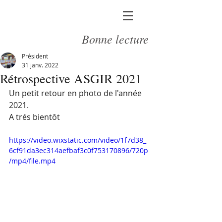
Bonne lecture
Président
31 janv. 2022
Rétrospective ASGIR 2021
Un petit retour en photo de l'année 
2021. 
A trés bientôt
https://video.wixstatic.com/video/1f7d38_
6cf91da3ec314aefbaf3c0f753170896/720p
/mp4/file.mp4