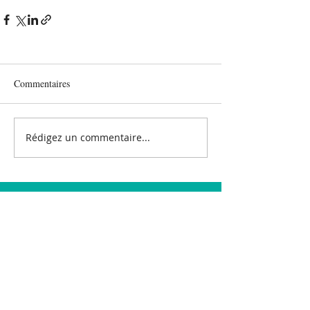
Commentaires
Rédigez un commentaire...
CONTACT
E-Mail :
contact@asgir.fr
Adresse : Fonds de Changy
95700 ROISSY-EN-FRANCE
Mentions légales
-
RGPD