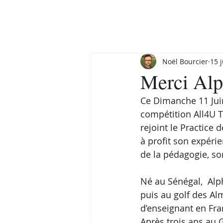
Noël Bourcier
15 
Merci Alp
Ce Dimanche 11 Jui
compétition All4U T
rejoint le Practice 
à profit son expéri
de la pédagogie, s
Né au Sénégal,  Alp
puis au golf des Al
d’enseignant en Fran
Après trois ans au G