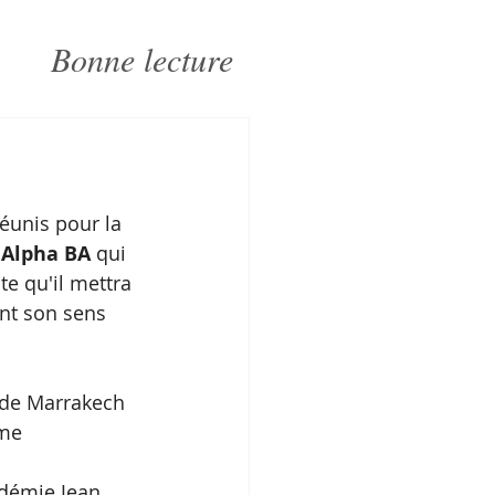
Bonne lecture
réunis pour la 
 Alpha BA
 qui  
e qu'il mettra 
ent son sens 
 de Marrakech  
me 
adémie Jean 