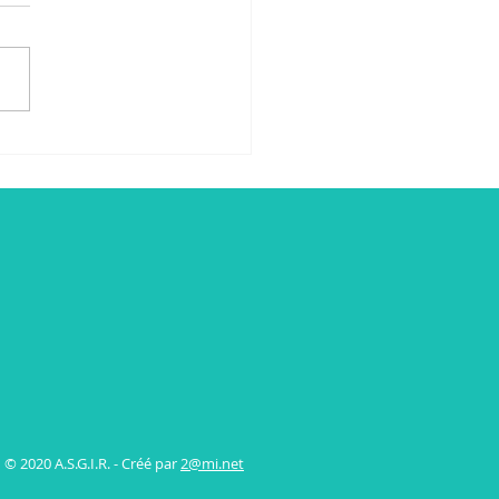
© 2020 A.S.G.I.R. - Créé par
2@mi.net