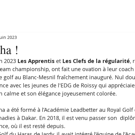
juin 2023
ha !
n 2023 
Les Apprentis
 et 
Les Clefs de la régularité
, 
eam championship, ont fait une ovation à leur coach
de golf au Blanc-Mesnil fraîchement inauguré. Nul dout
ence avec les jeunes de l'EDG de Roissy qui appréciai
on calme et son élégance joyeusement colorée.
ha a été formé à l’Académie Leadbetter au Royal Golf
madies à Dakar. En 2018, il est venu passer son  diplô
ce, où il est resté depuis.
olf du Haras de Jardy, il avait intégré l’équipe de l’Ac