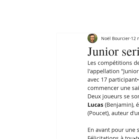
Noël Bourcier
12 
Junior ser
Les compétitions d
l'appellation "Juni
avec 17 participant
commencer une sai
Deux joueurs se son
Lucas
 (Benjamin), 
(Poucet), auteur d'
En avant pour une s
Félicitations à tou•te