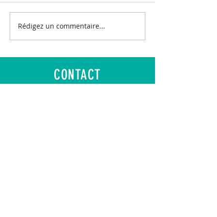
Rédigez un commentaire...
CONTACT
E-Mail :
contact@asgir.fr
Adresse : Fonds de Changy
95700 ROISSY-EN-FRANCE
Mentions légales
-
RGPD