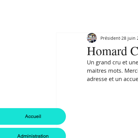
Président
28 juin
Homard C
Un grand cru et une
maitres mots. Merci 
adresse et un accue
Accueil
Administration