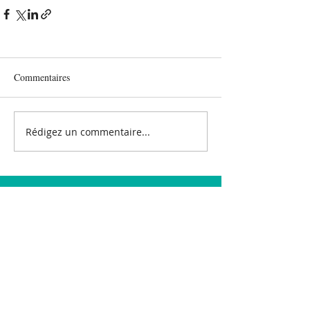
Commentaires
Rédigez un commentaire...
CONTACT
E-Mail :
contact@asgir.fr
Adresse : Fonds de Changy
95700 ROISSY-EN-FRANCE
Mentions légales
-
RGPD