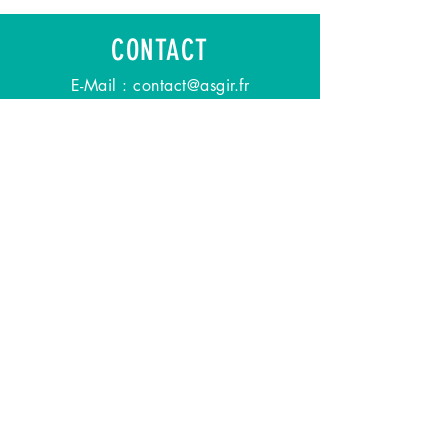
CONTACT
E-Mail :
contact@asgir.fr
Adresse : Fonds de Changy
95700 ROISSY-EN-FRANCE
Mentions légales
-
RGPD