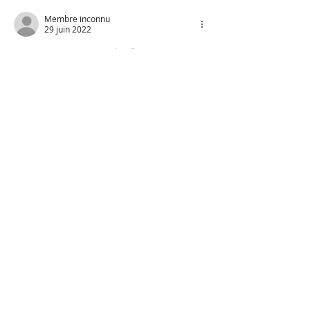
Membre inconnu
29 juin 2022
Félicitations l’équipe 😜💪🍾🎉
J'aime
CONTACT
E-Mail :
contact@asgir.fr
Adresse : Fonds de Changy
95700 ROISSY-EN-FRANCE
Mentions légales
-
RGPD