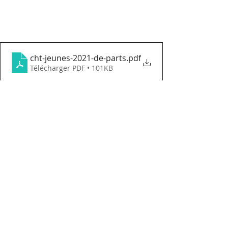
cht-jeunes-2021-de-parts
.pdf
Télécharger PDF • 101KB
Commentaires
Rédigez un commentaire...