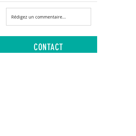
Rédigez un commentaire...
CONTACT
E-Mail :
contact@asgir.fr
Adresse : Fonds de Changy
95700 ROISSY-EN-FRANCE
Mentions légales
-
RGPD