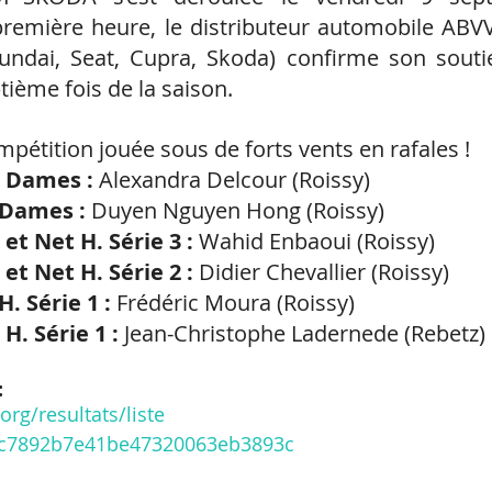
première heure, le distributeur automobile ABVV
undai, Seat, Cupra, Skoda) confirme son soutie
tième fois de la saison.
mpétition jouée sous de forts vents en rafales !
 Dames :
 Alexandra Delcour (Roissy)
 Dames :
 Duyen Nguyen Hong (Roissy)
et Net H. Série 3 :
 Wahid Enbaoui (Roissy)
et Net H. Série 2 :
 Didier Chevallier (Roissy)
. Série 1 :
 Frédéric Moura (Roissy)
H. Série 1 :
 Jean-Christophe Ladernede (Rebetz)
:
org/resultats/liste 
2c7892b7e41be47320063eb3893c