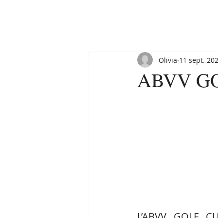
Olivia
11 sept. 20
ABVV GO
L’ABVV GOLF CUP